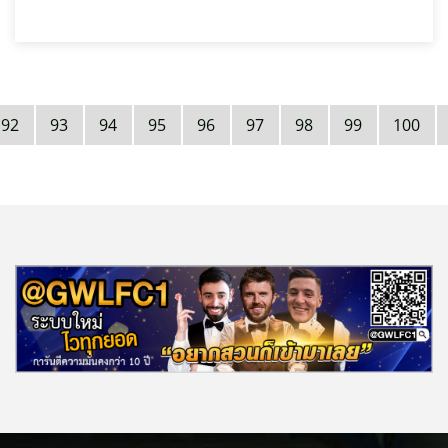
92
93
94
95
96
97
98
99
100