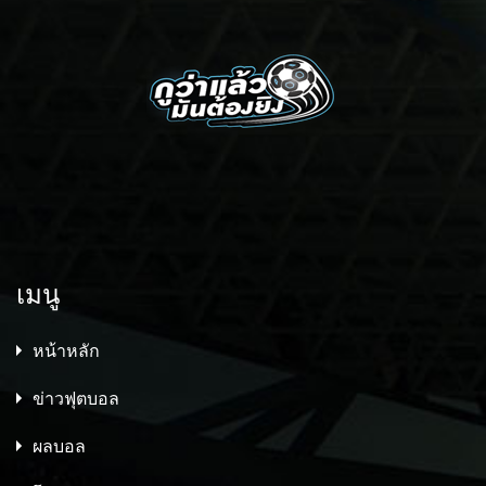
เมนู
หน้าหลัก
ข่าวฟุตบอล
ผลบอล