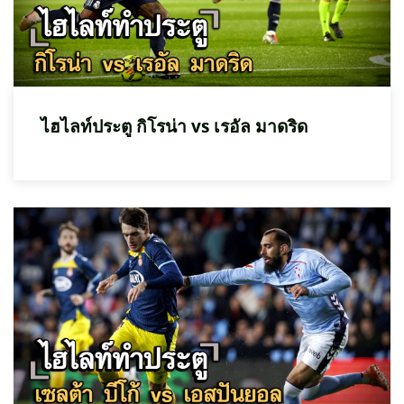
ไฮไลท์ประตู กิโรน่า vs เรอัล มาดริด