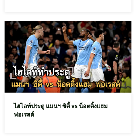
ไฮไลท์ประตู แมนฯ ซิตี้ vs น็อตติ้งแฮม
ฟอเรสต์