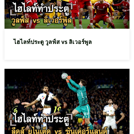
ไฮไลท์ประตู วูลฟ์ส vs ลิเวอร์พูล