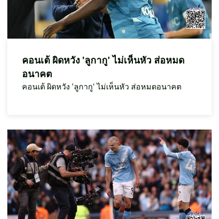
คอนเต้ ผิดหวัง 'ลูกากู' ไม่เห็นหัว ส่อหมด
อนาคต
คอนเต้ ผิดหวัง 'ลูกากู' ไม่เห็นหัว ส่อหมดอนาคต