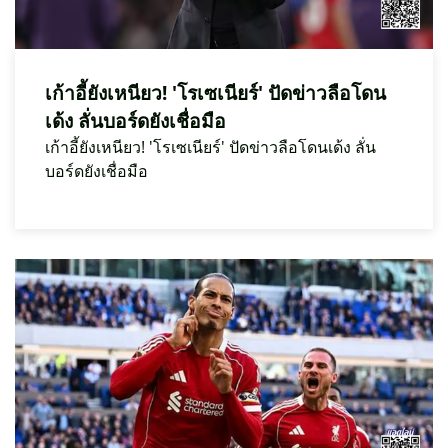
เก้าอี้ยังเหนียว! 'โรเซเนียร์' ปัดข่าวลือโดน
เด้ง ลั่นบอร์ดยังเชื่อมือ
เก้าอี้ยังเหนียว! 'โรเซเนียร์' ปัดข่าวลือโดนเด้ง ลั่น
บอร์ดยังเชื่อมือ