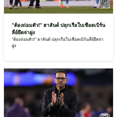
"ต้องถ่อมตัว!" ฮาลันด์ ปลุกเรือใบเชือดเบิร์น
ลี่ย์ยึดจ่าฝูง
"ต้องถ่อมตัว!" ฮาลันด์ ปลุกเรือใบเชือดเบิร์นลี่ย์ยึดจ่า
ฝูง