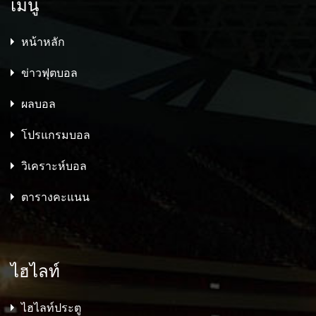
เมนู
หน้าหลัก
ข่าวฟุตบอล
ผลบอล
โปรแกรมบอล
วิเคราะห์บอล
ตารางคะแนน
ไฮไลท์
ไฮไลท์ประตู