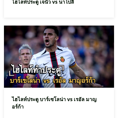
ไฮไลท์ประตู เจนัว vs นาโปลี
ไฮไลท์ประตู บาร์เซโลน่า vs เรอัล มาญ
อร์ก้า