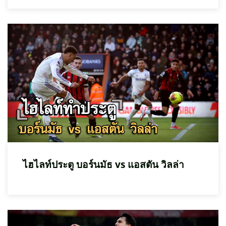
ไฮไลท์ประตู บอร์นมัธ vs แอสตัน วิลล่า