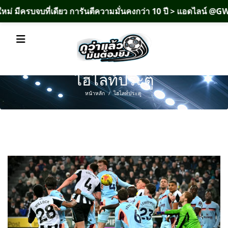
บที่เดียว การันตีความมั่นคงกว่า 10 ปี > แอดไลน์ @GWLFC1 
ไฮไลท์ประตู
หน้าหลัก
ไฮไลท์ประตู