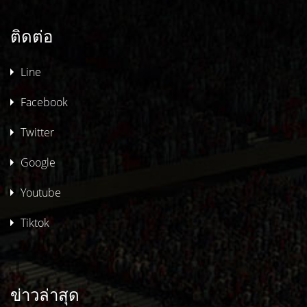
ติดต่อ
Line
Facebook
Twitter
Google
Youtube
Tiktok
ข่าวล่าสุด