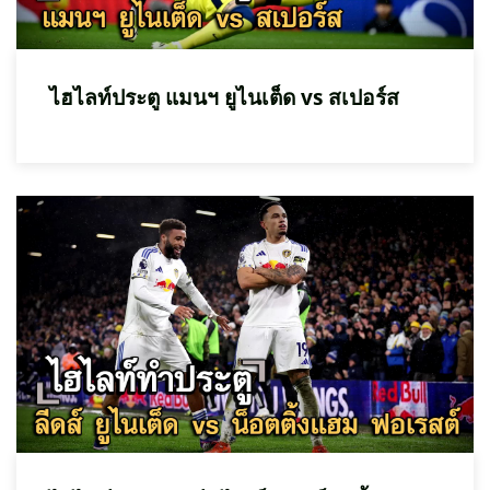
ไฮไลท์ประตู แมนฯ ยูไนเต็ด vs สเปอร์ส