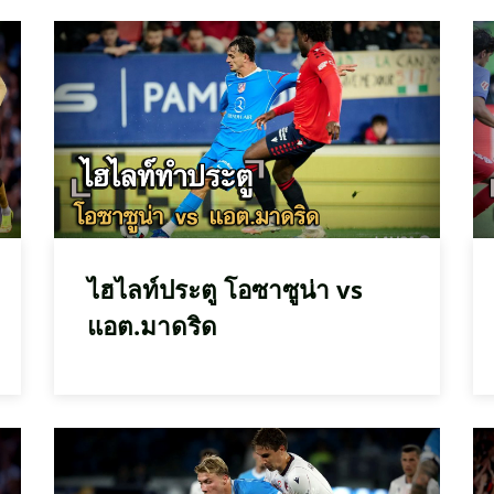
ไฮไลท์ประตู โอซาซูน่า vs
แอต.มาดริด