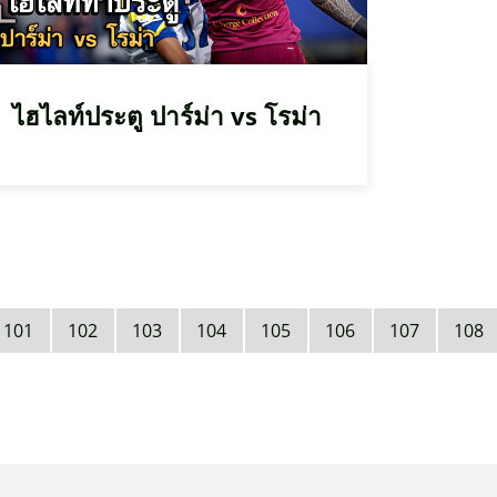
ไฮไลท์ประตู ปาร์ม่า vs โรม่า
101
102
103
104
105
106
107
108