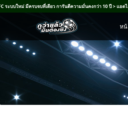
มีครบจบที่เดียว การันตีความมั่นคงกว่า 10 ปี > แอดไลน์ @G
หน้