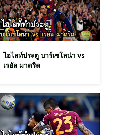
ไฮไลท์ประตู บาร์เซโลน่า vs
เรอัล มาดริด