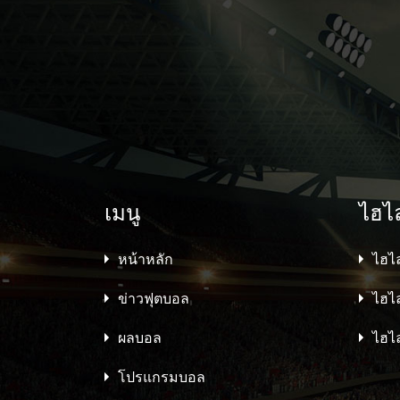
เมนู
ไฮไ
หน้าหลัก
ไฮไล
ข่าวฟุตบอล
ไฮไล
ผลบอล
ไฮไล
โปรแกรมบอล