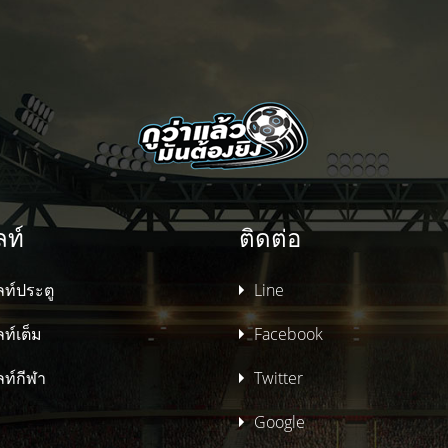
ลท์
ติดต่อ
ท์ประตู
Line
ท์เต็ม
Facebook
ท์กีฬา
Twitter
Google