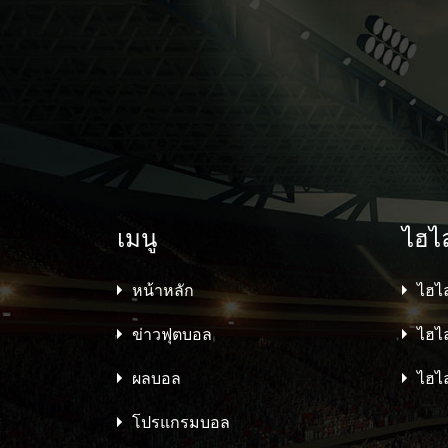
เมนู
ไฮไ
หน้าหลัก
ไฮไล
ข่าวฟุตบอล
ไฮไล
ผลบอล
ไฮไล
โปรแกรมบอล