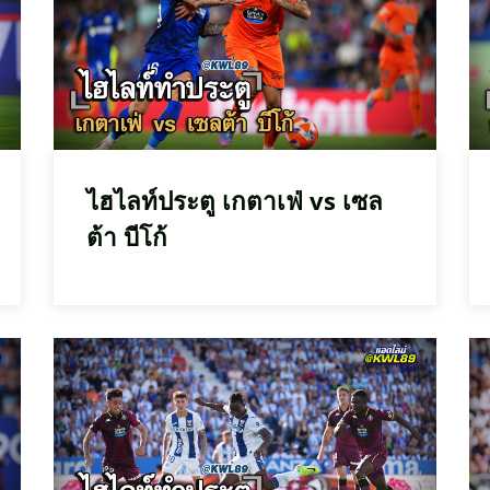
ไฮไลท์ประตู เกตาเฟ่ vs เซล
ต้า บีโก้