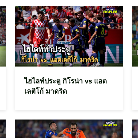
ไฮไลท์ประตู กิโรน่า vs แอต
เลติโก้ มาดริด