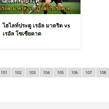
ไฮไลท์ประตู เรอัล มาดริด vs
เรอัล โซเซียดาด
101
102
103
104
105
106
107
108