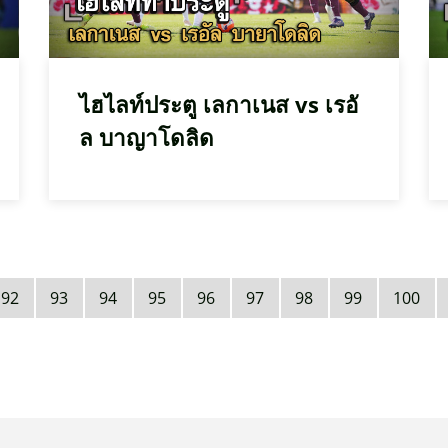
ไฮไลท์ประตู เลกาเนส vs เรอั
ล บาญาโดลิด
92
93
94
95
96
97
98
99
100