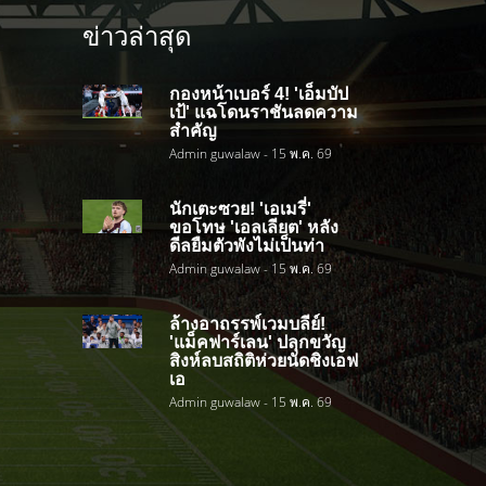
ข่าวล่าสุด
กองหน้าเบอร์ 4! 'เอ็มบัป
เป้' แฉโดนราชันลดความ
สำคัญ
Admin guwalaw - 15 พ.ค. 69
นักเตะซวย! 'เอเมรี่'
ขอโทษ 'เอลเลียต' หลัง
ดีลยืมตัวพังไม่เป็นท่า
Admin guwalaw - 15 พ.ค. 69
ล้างอาถรรพ์เวมบลีย์!
'แม็คฟาร์เลน' ปลุกขวัญ
สิงห์ลบสถิติห่วยนัดชิงเอฟ
เอ
Admin guwalaw - 15 พ.ค. 69