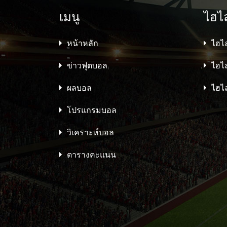
เมนู
ไฮไ
หน้าหลัก
ไฮไล
ข่าวฟุตบอล
ไฮไล
ผลบอล
ไฮไล
โปรแกรมบอล
วิเคราะห์บอล
ตารางคะแนน