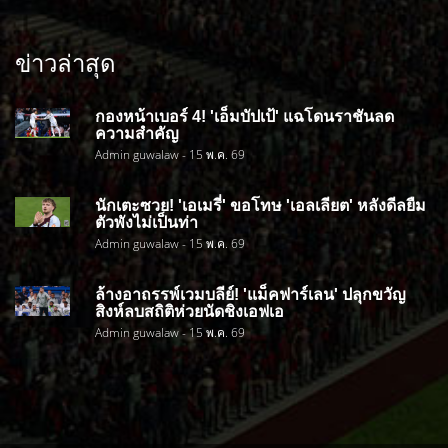
ข่าวล่าสุด
กองหน้าเบอร์ 4! 'เอ็มบัปเป้' แฉโดนราชันลด
ความสำคัญ
Admin guwalaw - 15 พ.ค. 69
นักเตะซวย! 'เอเมรี่' ขอโทษ 'เอลเลียต' หลังดีลยืม
ตัวพังไม่เป็นท่า
Admin guwalaw - 15 พ.ค. 69
ล้างอาถรรพ์เวมบลีย์! 'แม็คฟาร์เลน' ปลุกขวัญ
สิงห์ลบสถิติห่วยนัดชิงเอฟเอ
Admin guwalaw - 15 พ.ค. 69