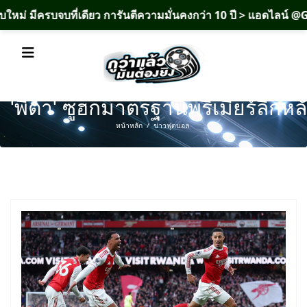
ครบจบที่เดียว การันตีความมั่นคงกว่า 10 ปี > แอดไลน์ @GW
'พี่ต้า' ซูฮกมาตรฐานพรีเมียร์ลีกหลัง
หน้าหลัก
ข่าวฟุตบอล