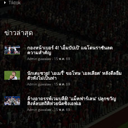
Tiktok
ข่าวล่าสุด
กองหน้าเบอร์ 4! 'เอ็มบัปเป้' แฉโดนราชันลด
ความสำคัญ
Admin guwalaw - 15 พ.ค. 69
นักเตะซวย! 'เอเมรี่' ขอโทษ 'เอลเลียต' หลังดีลยืม
ตัวพังไม่เป็นท่า
Admin guwalaw - 15 พ.ค. 69
ล้างอาถรรพ์เวมบลีย์! 'แม็คฟาร์เลน' ปลุกขวัญ
สิงห์ลบสถิติห่วยนัดชิงเอฟเอ
Admin guwalaw - 15 พ.ค. 69