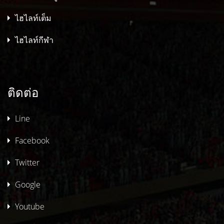
ไฮไลท์เต็ม
ไฮไลท์กีฬา
ติดต่อ
Line
Facebook
Twitter
Google
Youtube