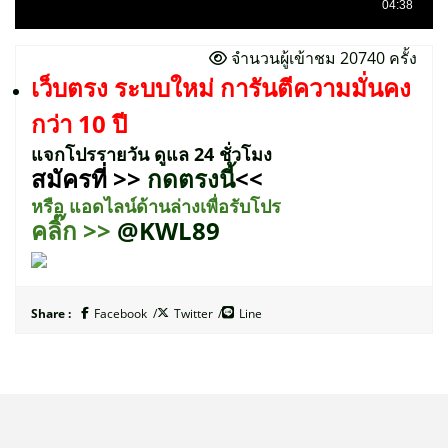
จำนวนผู้เข้าชม 20740 ครั้ง
เว็บตรง ระบบใหม่ การันตีความมั่นคง
กว่า 10 ปี
แจกโปรรายวัน ดูแล 24 ชั่วโมง
สมัครที่
>>
กดตรงนี้
<<
หรือ แอดไลน์ด้านล่างเพื่อรับโปร
คลิ๊ก >>
@KWL89
Share :
Facebook
Twitter
Line