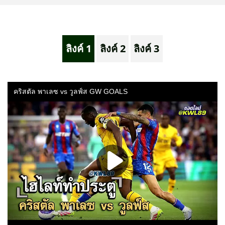
ลิงค์ 1
ลิงค์ 2
ลิงค์ 3