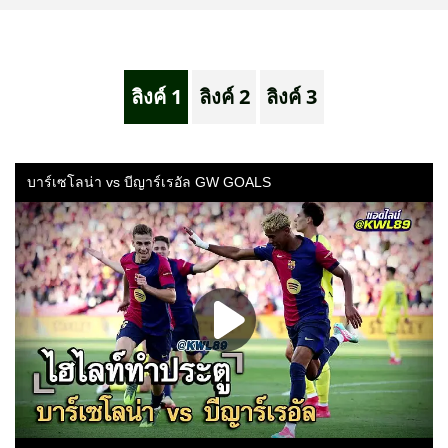
ลิงค์ 1
ลิงค์ 2
ลิงค์ 3