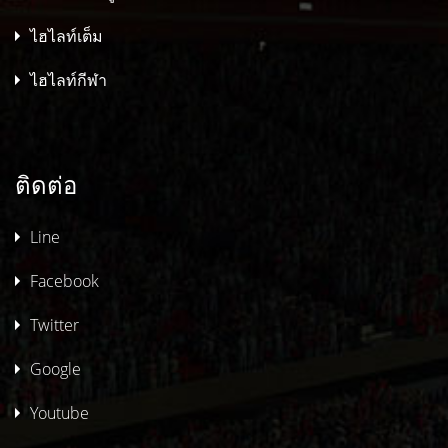
ไฮไลท์เต็ม
ไฮไลท์กีฬา
ติดต่อ
Line
Facebook
Twitter
Google
Youtube